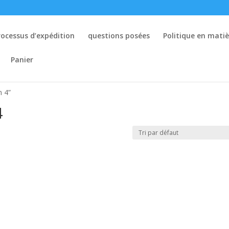
rocessus d’expédition
questions posées
Politique en mati
Panier
n 4”
4