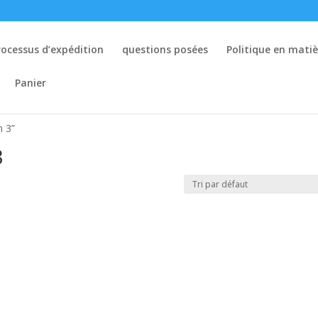
rocessus d’expédition
questions posées
Politique en mati
Panier
n 3”
3