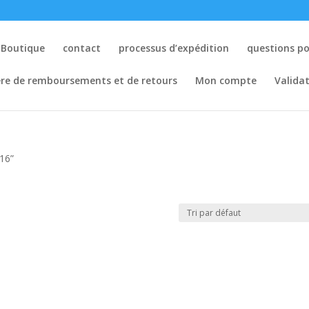
Boutique
contact
processus d’expédition
questions p
ère de remboursements et de retours
Mon compte
Valida
16​”
​