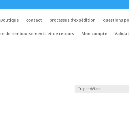
Boutique
contact
processus d’expédition
questions p
ère de remboursements et de retours
Mon compte
Valida