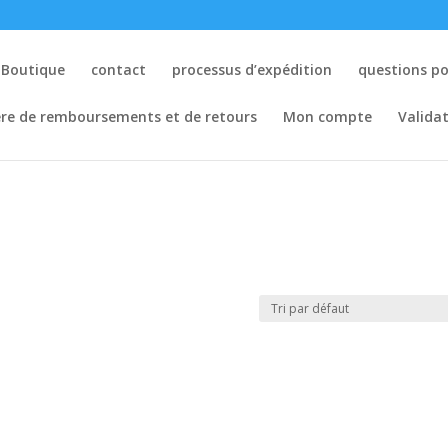
Boutique
contact
processus d’expédition
questions p
ère de remboursements et de retours
Mon compte
Valida