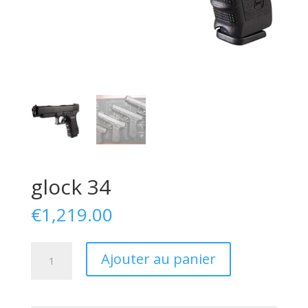
glock 34
€
1,219.00
quantité
Ajouter au panier
de
glock
34