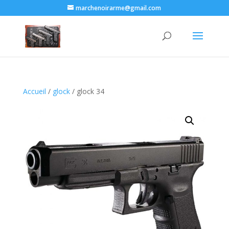
marchenoirarme@gmail.com
Accueil
/
glock
/ glock 34